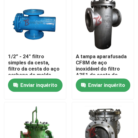
1/2” - 24" filtro
A tampa aparafusada
simples da cesta,
CF8M de aço
filtro da cesta do aço
inoxidável do filtro
carbono do molde
A351 da cesta do
molde flangeou ao
Enviar inquérito
Enviar inquérito
ruído PN16
Casa
Produtos
Sobre nós