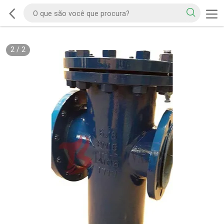
2
/
2