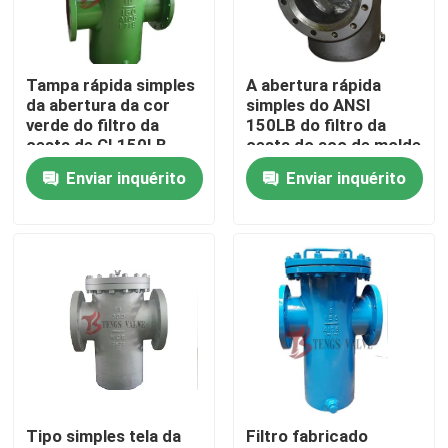
Excursão da fábrica
Tampa rápida simples
A abertura rápida
da abertura da cor
simples do ANSI
Controle da qualidade
verde do filtro da
150LB do filtro da
cesta de CL150LB
cesta do aço de molde
com braço do turco
aparafusou a tampa
Enviar inquérito
Enviar inquérito
Contacte-nos
notícia
Peça umas citações
Válvula de porta de aço fundido
Tipo simples tela da
Filtro fabricado
Swing válvula de retenção